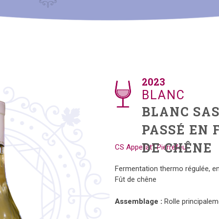
2023
2023
BLANC
BLANC
ELEGANCE
BLANC SA
BLANC
PASSÉ EN 
DE CHÊNE
A.O.C Côtes de Provence
CS Appellat° Pierrefeu
Fermentation thermo régulée, en
Fermentation thermo régulée, en
Fût de chêne
Assemblage :
Rolle principalem
Assemblage :
Rolle principalem
Dégustation