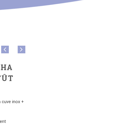
SHA
FÛT
 cuve inox
 cuve inox +
ent
ent