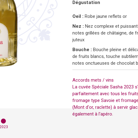
Dégustation
Oeil :
Robe jaune dorée aux refl
Oeil :
Robe jaune reflets or
Nez :
Nez grillé et expressif su
Nez :
exotiques (goyave, banane), et 
Nez complexe et puissant
de bonbon
notes grillées de châtaigne, de f
juteux
Bouche :
Bouche tonique et épi
Bouche :
d’agrumes, touche saline et poiv
Bouche pleine et délic
de fruits blancs, touche subtilem
notes onctueuses de chocolat b
Accords mets / vins
Le vin blanc 22 Tradition s'acco
parfaitement avec tous les fruit
Accords mets / vins
fromage type Savoie et fromag
La cuvée Spéciale Sasha 2023 s
(Mont d'or, raclette) à servir glac
parfaitement avec tous les fruit
bien frais à l'apéro.
fromage type Savoie et fromag
(Mont d'or, raclette) à servir glacé
également à l'apéro.
2023
DEMANDE DE DEVIS